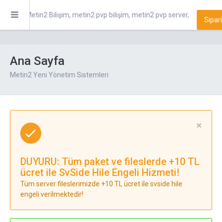
Metin2 Bilişim, metin2 pvp bilişim, metin2 pvp server, metin2 pvp
Sipar
Ana Sayfa
Metin2 Yeni Yönetim Sistemleri
×
DUYURU: Tüm paket ve fileslerde +10 TL
ücret ile SvSide Hile Engeli Hizmeti!
Tüm server fileslerimizde +10 TL ücret ile svside hile
engeli verilmektedir!