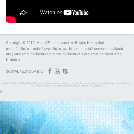
Copyright © 2019. Metin2Files İnternet ve Bilişim Hizmetleri
metin2 bilişim
,
metin2 pvp bilişim
,
pvp bilişim
,
metin2 serverler
balıkesir
araç kiralama
,
balıkesir rent a car
,
balıkesir oto kiralama
,
balıkesir araç
kiralama
SOSYAL MEDYADA BIZ:
Metin2 Bilişim
|
Metin2 Pvp Bilişim
|
metin2 server
|
metin2 vds
|
metin2 sunucu kiralama
|
metin2 sunucu
|
metin2 satın
al
|
metin2 sunucuları
|
güvenilir metin2 server kurma
|
mt2 sunucu
X