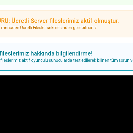
U: Ücretli Server fileslerimiz aktif olmuştur.
 menüden Ücretli Filesler sekmesinden görebilirsiniz.
fileslerimiz hakkında bilgilendirme!
fileslerimiz aktif oyunculu sunucularda test edilerek bilinen tüm sorun 