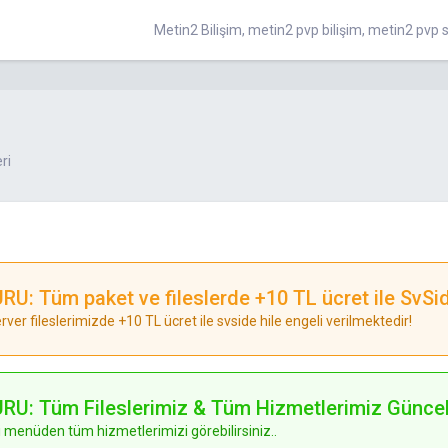
Metin2 Bilişim, metin2 pvp bilişim, metin2 p
ri
RU: Tüm paket ve fileslerde +10 TL ücret ile SvSid
ver fileslerimizde +10 TL ücret ile svside hile engeli verilmektedir!
RU: Tüm Fileslerimiz & Tüm Hizmetlerimiz Güncell
 menüden tüm hizmetlerimizi görebilirsiniz..