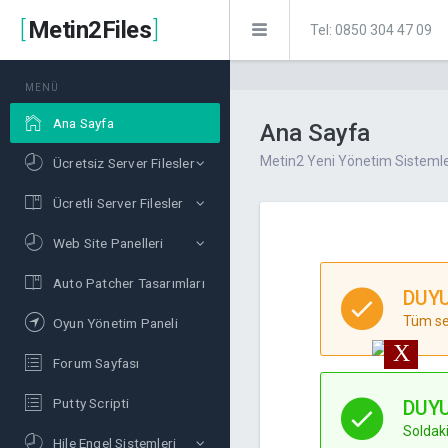
[
Metin2Files
]
MENÜ
Ana Sayfa
Ana Sayfa
Metin2 Yeni Yönetim Sistemle
Ücretsiz Server Filesler
Ücretli Server Filesler
Web Site Panelleri
Auto Patcher Tasarımları
DUYU
Tüm ser
Oyun Yönetim Paneli
X
Forum Sayfası
Putty Scripti
DUYU
Soldaki
Hile Engel Sistemleri