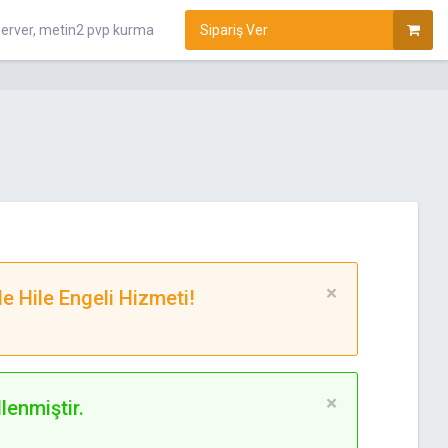
vp server, metin2 pvp kurma
Sipariş Ver
×
e Hile Engeli Hizmeti!
×
enmiştir.